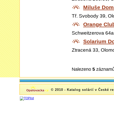
Miluše Dom
Tř. Svobody 39, O
Orange Clu
Schweitzerova 64a
Solarium D
Ztracená 33, Olom
Nalezeno
5
záznam
© 2010 - Katalog solárií v České r