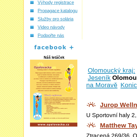
Výhody registrace
Propagace katalogu
Služby pro solária
Video návody
Podpořte nás
Náš letáček
Olomoucký kraj:
Jeseník
Olomou
na Moravě
Koni
Jurop Well
U Sportovní haly 2
Matthew Tay
Ztracená 269/36, 