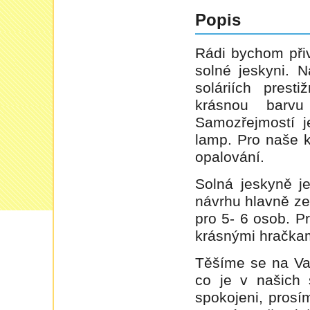
Popis
Rádi bychom přiv
solné jeskyni. 
soláriích prest
krásnou barvu
Samozřejmostí j
lamp. Pro naše k
opalování.
Solná jeskyně j
návrhu hlavně ze
pro 5- 6 osob. P
krásnými hračka
Těšíme se na Va
co je v našich 
spokojeni, prosí