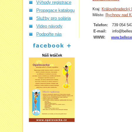
Výhody registrace
Kraj:
Královehradecký 
Propagace katalogu
Město:
Rychnov nad K
Služby pro solária
Telefon:
739 054 54
Video návody
E-mail:
info@belle
Podpořte nás
WWW:
www.belles
Náš letáček