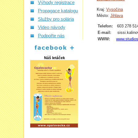
Výhody registrace
Kraj:
Vysočina
Propagace katalogu
Město:
Jihlava
Služby pro solária
Telefon:
603 278 51
Video návody
E-mail:
sissi.kali
Podpořte nás
WWW:
www.studios
Náš letáček