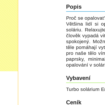
Popis
Proč se opalovat
Většina lidí si 
soláriu. Relaxuj
člověk vypadá vi
spokojený. Možn
těle pomáhají vyt
pro naše tělo ví
paprsky, minima
opalování v solá
Vybavení
Turbo solárium E
Ceník