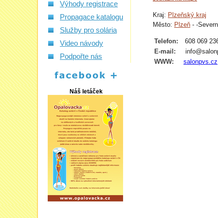
Výhody registrace
Kraj:
Plzeňský kraj
Propagace katalogu
Město:
Plzeň
- -Severn
Služby pro solária
Telefon:
608 069 23
Video návody
E-mail:
info@salon
Podpořte nás
WWW:
salonpvs.cz
Náš letáček