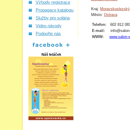
Výhody registrace
Kraj:
Moravskoslezský 
Propagace katalogu
Město:
Ostrava
Služby pro solária
Telefon:
602 812 08
Video návody
E-mail:
info@salon
Podpořte nás
WWW:
www.salon-
Náš letáček