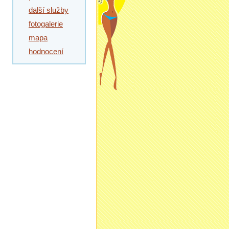
další služby
fotogalerie
mapa
hodnocení