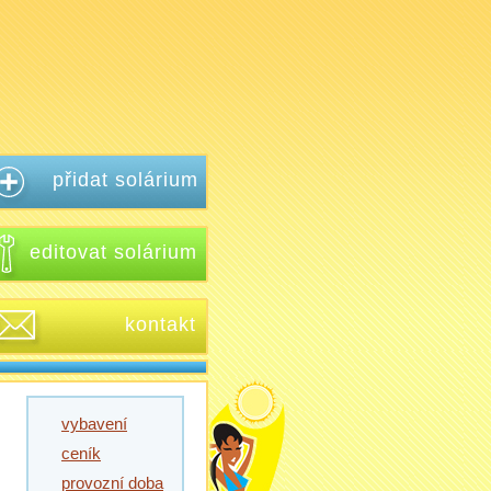
přidat solárium
editovat solárium
kontakt
vybavení
ceník
provozní doba