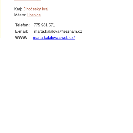
Kraj:
Jihočeský kraj
Město:
Lhenice
Telefon:
775 981 571
E-mail:
marta.kalalova@seznam.cz
WWW:
marta.kalalova.sweb.cz/