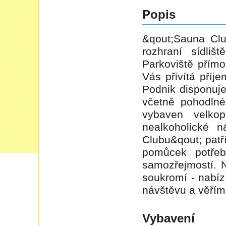
Popis
&qout;Sauna Clu
rozhraní sídliš
Parkoviště přím
Vás přivítá příj
Podnik disponuje
včetně pohodlné
vybaven velko
nealkoholické 
Clubu&qout; patř
pomůcek potře
samozřejmostí. N
soukromí - nabíz
návštěvu a věřím
Vybavení