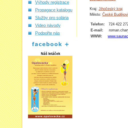
Výhody registrace
Kraj:
Jihočeský kraj
Propagace katalogu
Město:
České Budějov
Služby pro solária
Telefon:
724 422 27
Video návody
E-mail:
roman.char
Podpořte nás
WWW:
www.saunac
Náš letáček