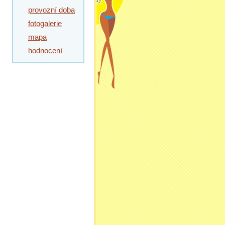
provozní doba
fotogalerie
mapa
hodnocení