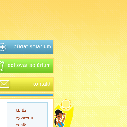
přidat solárium
editovat solárium
kontakt
popis
vybavení
ceník